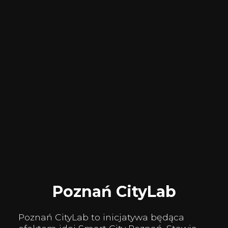
Poznań CityLab
Poznań CityLab to inicjatywa będąca